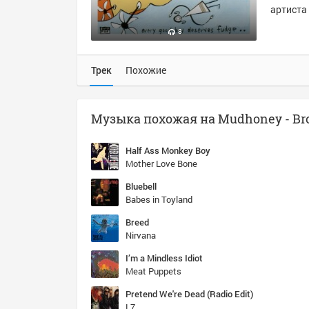
артиста 
8
Трек
Похожие
Half Ass Monkey Boy
Mother Love Bone
Bluebell
Babes in Toyland
Breed
Nirvana
I’m a Mindless Idiot
Meat Puppets
Pretend We're Dead (Radio Edit)
L7