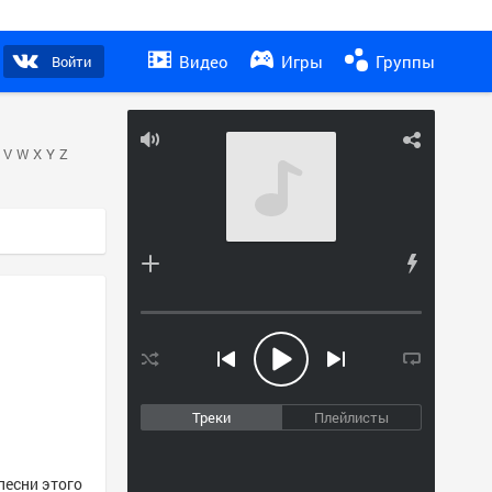
Видео
Игры
Группы
Войти
V
W
X
Y
Z
Треки
Плейлисты
песни этого