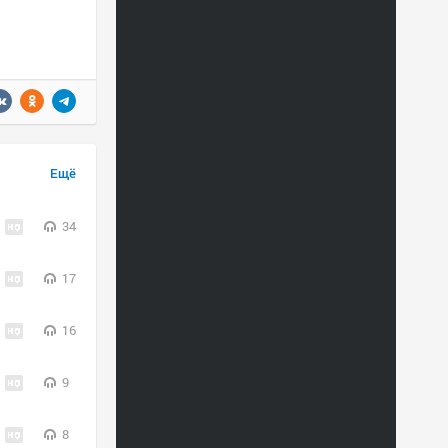
Ещё
34
17
16
9
8