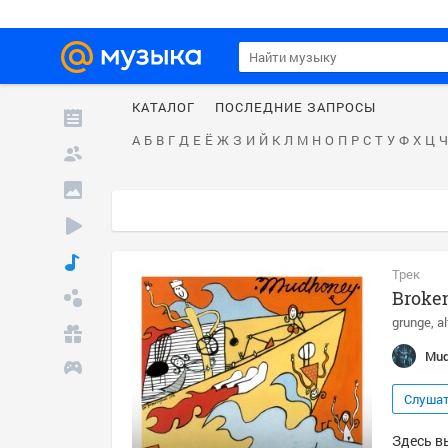
КАТАЛОГ
ПОСЛЕДНИЕ ЗАПРОСЫ
А
Б
В
Г
Д
Е
Ё
Ж
З
И
Й
К
Л
М
Н
О
П
Р
С
Т
У
Ф
Х
Ц
Ч
Трек
Broke
grunge
a
Mud
Слуша
Здесь в