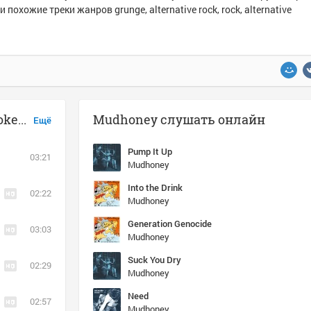
и похожие треки жанров grunge, alternative rock, rock, alternative
Музыка похожая на Mudhoney - Broken Hands
Mudhoney слушать онлайн
Ещё
Pump It Up
03:21
Mudhoney
Into the Drink
02:22
Mudhoney
Generation Genocide
03:03
Mudhoney
Suck You Dry
02:29
Mudhoney
Need
02:57
Mudhoney