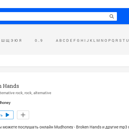
Ш
Щ
Э
Ю
Я
0 .. 9
A
B
C
D
E
F
G
H
I
J
K
L
M
N
O
P
Q
R
S
T
U
n Hands
lternative rock
rock
alternative
honey
ть
ы можете послушать онлайн Mudhoney - Broken Hands и другие mp3 