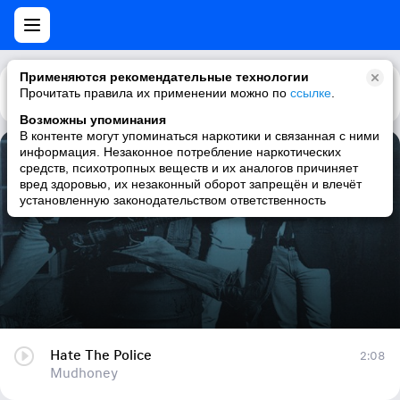
Применяются рекомендательные технологии
Прочитать правила их применении можно по
Каталог
Рекомендации
ссылке
.
Возможны упоминания
В контенте могут упоминаться наркотики и связанная с ними
информация. Незаконное потребление наркотических
Hate The Police
средств, психотропных веществ и их аналогов причиняет
вред здоровью, их незаконный оборот запрещён и влечёт
Mudhoney
установленную законодательством ответственность
Hate The Police
2:08
Mudhoney