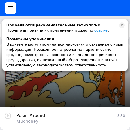
Применяются рекомендательные технологии
Прочитать правила их применении можно по
Каталог
Рекомендации
ссылке
.
Возможны упоминания
В контенте могут упоминаться наркотики и связанная с ними
информация. Незаконное потребление наркотических
Pokin' Around
средств, психотропных веществ и их аналогов причиняет
вред здоровью, их незаконный оборот запрещён и влечёт
Mudhoney
установленную законодательством ответственность
Pokin' Around
3:30
Mudhoney