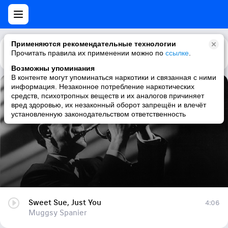
Применяются рекомендательные технологии
Прочитать правила их применении можно по
Каталог
Рекомендации
ссылке
.
Возможны упоминания
В контенте могут упоминаться наркотики и связанная с ними
информация. Незаконное потребление наркотических
Sweet Sue, Just You
средств, психотропных веществ и их аналогов причиняет
вред здоровью, их незаконный оборот запрещён и влечёт
Muggsy Spanier
установленную законодательством ответственность
Sweet Sue, Just You
4:06
Muggsy Spanier