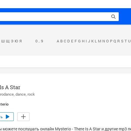
Ш
Щ
Э
Ю
Я
0 .. 9
A
B
C
D
E
F
G
H
I
J
K
L
M
N
O
P
Q
R
S
T
U
Is A Star
urodance
dance
rock
terio
ть
 можете послушать онлайн Mysterio - There Is A Star и другие mp3 п