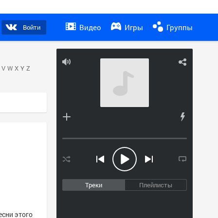
Видео
Игры
Группы
Войти
V
W
X
Y
Z
Треки
Плейлисты
есни этого