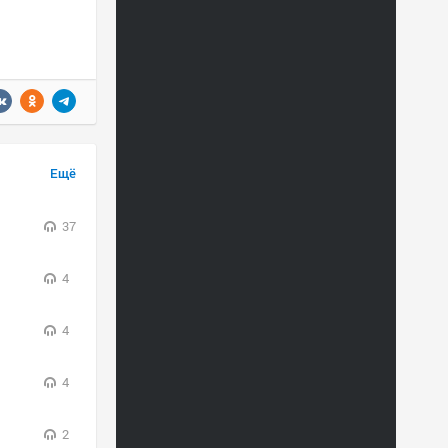
Ещё
37
4
4
4
2