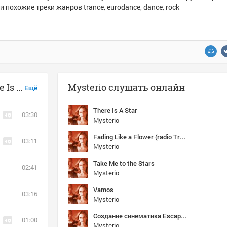
и похожие треки жанров trance, eurodance, dance, rock
Музыка похожая на Mysterio - There Is A Star
Mysterio слушать онлайн
Ещё
There Is A Star
03:30
Mysterio
Fading Like a Flower (radio Trance edit)
03:11
Mysterio
Take Me to the Stars
02:41
Mysterio
Vamos
03:16
Mysterio
Cоздание синематика Escape from Tarkov - YouTube
01:00
Mysterio