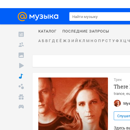
КАТАЛОГ
ПОСЛЕДНИЕ ЗАПРОСЫ
А
Б
В
Г
Д
Е
Ё
Ж
З
И
Й
К
Л
М
Н
О
П
Р
С
Т
У
Ф
Х
Ц
Ч
Трек
There 
trance
e
Mys
Слуша
Здесь вы