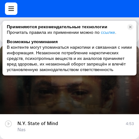
Применяются рекомендательные технологии
Прочитать правила их применении можно по
Каталог
Рекомендации
ссылке
.
Возможны упоминания
В контенте могут упоминаться наркотики и связанная с ними
информация. Незаконное потребление наркотических
N.Y. State of Mind
средств, психотропных веществ и их аналогов причиняет
вред здоровью, их незаконный оборот запрещён и влечёт
Nas
установленную законодательством ответственность
N.Y. State of Mind
4:53
Nas