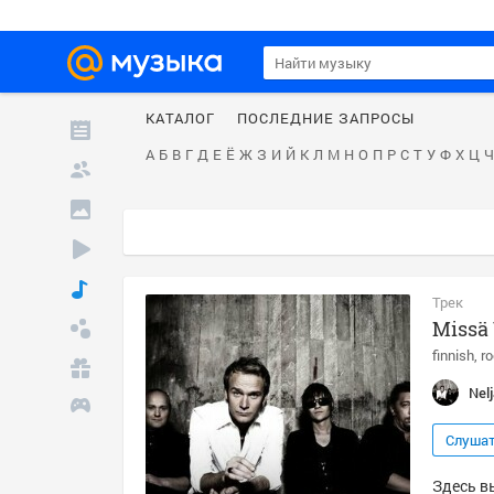
КАТАЛОГ
ПОСЛЕДНИЕ ЗАПРОСЫ
А
Б
В
Г
Д
Е
Ё
Ж
З
И
Й
К
Л
М
Н
О
П
Р
С
Т
У
Ф
Х
Ц
Ч
Трек
Missä
finnish
r
Nel
Слуша
Здесь в