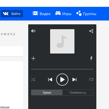
Видео
Игры
Группы
Войти
V
W
X
Y
Z
Треки
Плейлисты
 песни