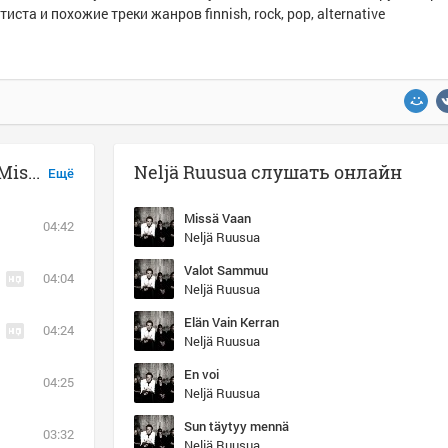
тиста и похожие треки жанров finnish, rock, pop, alternative
Музыка похожая на Neljä Ruusua - Missä Vaan
Neljä Ruusua слушать онлайн
Ещё
Missä Vaan
04:42
Neljä Ruusua
Valot Sammuu
04:04
Neljä Ruusua
Elän Vain Kerran
04:24
Neljä Ruusua
En voi
04:25
Neljä Ruusua
Sun täytyy mennä
03:32
Neljä Ruusua