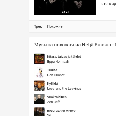
этого ар
21
Трек
Похожие
Kitara, taivas ja tähdet
Eppu Normaali
Tuulee
Don Huonot
Kyllikki
Leevi and the Leavings
Vuokralainen
Zen Café
новогодняя минус
Yö