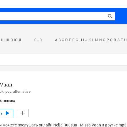
Ш
Щ
Э
Ю
Я
0 .. 9
A
B
C
D
E
F
G
H
I
J
K
L
M
N
O
P
Q
R
S
T
U
 Vaan
ock
pop
alternative
jä Ruusua
ть
ы можете послушать онлайн Neljä Ruusua - Missä Vaan и другие mp3