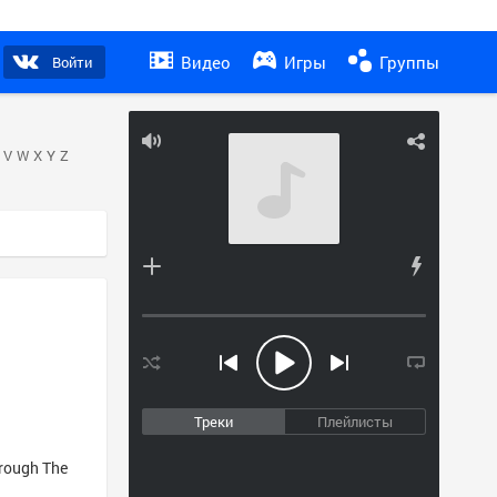
Видео
Игры
Группы
Войти
V
W
X
Y
Z
Треки
Плейлисты
hrough The