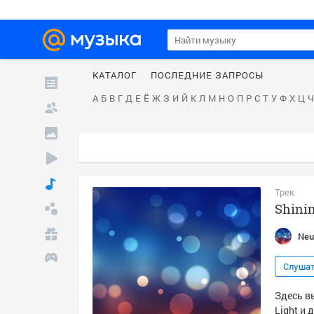
КАТАЛОГ
ПОСЛЕДНИЕ ЗАПРОСЫ
А
Б
В
Г
Д
Е
Ё
Ж
З
И
Й
К
Л
М
Н
О
П
Р
С
Т
У
Ф
Х
Ц
Ч
Трек
Shinin
Neut
Слуша
Здесь вы
Light и 