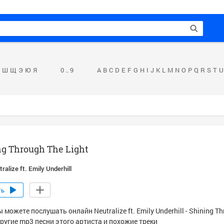
Ш
Щ
Э
Ю
Я
0 .. 9
A
B
C
D
E
F
G
H
I
J
K
L
M
N
O
P
Q
R
S
T
U
g Through The Light
ralize ft. Emily Underhill
ть
 можете послушать онлайн Neutralize ft. Emily Underhill - Shining T
другие mp3 песни этого артиста и похожие треки