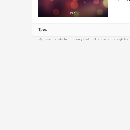
30
Трек
Музыка
Neutralize ft. Emily Underhill
Shining Through The 