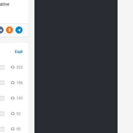
ative
Ещё
222
189
183
92
90