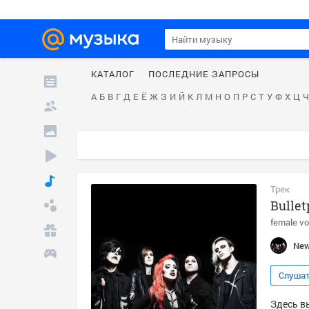
КАТАЛОГ
ПОСЛЕДНИЕ ЗАПРОСЫ
А
Б
В
Г
Д
Е
Ё
Ж
З
И
Й
К
Л
М
Н
О
П
Р
С
Т
У
Ф
Х
Ц
Ч
Трек
Bullet
female vo
New
Слуша
Здесь вы