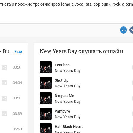
тиста и похожие треки жанров female vocalists, pop punk, rock, altern
Музыка похожая на New Years Day - Bulletproof
New Years Day слушать онлайн
Ещё
Fearless
03:31
New Years Day
Shut Up
04:04
New Years Day
Disgust Me
03:01
New Years Day
Vampyre
03:39
New Years Day
Half Black Heart
05:53
New Years Day