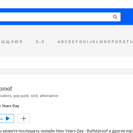
Ш
Щ
Э
Ю
Я
0 .. 9
A
B
C
D
E
F
G
H
I
J
K
L
M
N
O
P
Q
R
S
T
U
proof
calists
pop punk
rock
alternative
 Years Day
ть
 можете послушать онлайн New Years Day - Bulletproof и другие mp