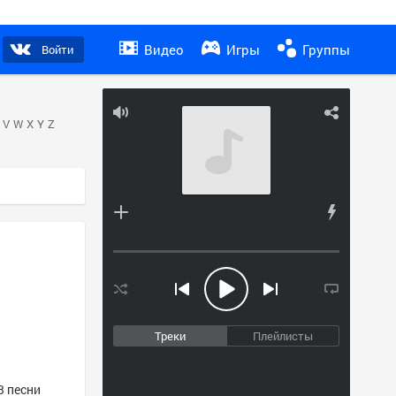
Видео
Игры
Группы
Войти
V
W
X
Y
Z
Треки
Плейлисты
3 песни