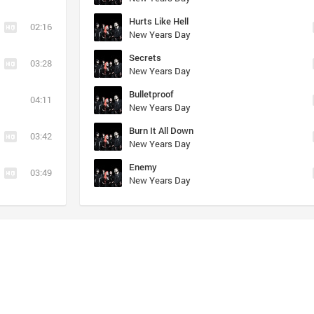
Hurts Like Hell
02:16
New Years Day
Secrets
03:28
New Years Day
Bulletproof
04:11
New Years Day
Burn It All Down
03:42
New Years Day
Enemy
03:49
New Years Day