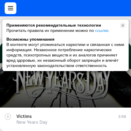
Применяются рекомендательные технологии
Прочитать правила их применении можно по
Каталог
Рекомендации
ссылке
.
Возможны упоминания
В контенте могут упоминаться наркотики и связанная с ними
информация. Незаконное потребление наркотических
Victims
средств, психотропных веществ и их аналогов причиняет
вред здоровью, их незаконный оборот запрещён и влечёт
New Years Day
установленную законодательством ответственность
Victims
3:56
New Years Day