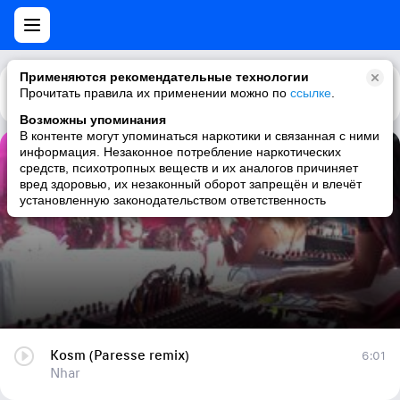
Применяются рекомендательные технологии
Прочитать правила их применении можно по
Каталог
Рекомендации
ссылке
.
Возможны упоминания
В контенте могут упоминаться наркотики и связанная с ними
информация. Незаконное потребление наркотических
Kosm (Paresse remix)
средств, психотропных веществ и их аналогов причиняет
вред здоровью, их незаконный оборот запрещён и влечёт
Nhar
установленную законодательством ответственность
Kosm (Paresse remix)
6:01
Nhar