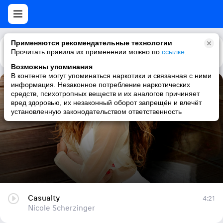
Применяются рекомендательные технологии
Прочитать правила их применении можно по
Каталог
Рекомендации
ссылке
.
Возможны упоминания
В контенте могут упоминаться наркотики и связанная с ними
информация. Незаконное потребление наркотических
Casualty
средств, психотропных веществ и их аналогов причиняет
вред здоровью, их незаконный оборот запрещён и влечёт
Nicole Scherzinger
установленную законодательством ответственность
Casualty
4:21
Nicole Scherzinger