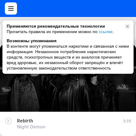
Применяются рекомендательные технологии
Прочитать правила их применении можно по
Каталог
Рекомендации
ссылке
.
Возможны упоминания
В контенте могут упоминаться наркотики и связанная с ними
информация. Незаконное потребление наркотических
Rebirth
средств, психотропных веществ и их аналогов причиняет
вред здоровью, их незаконный оборот запрещён и влечёт
Night Demon
установленную законодательством ответственность
Rebirth
3:35
Night Demon