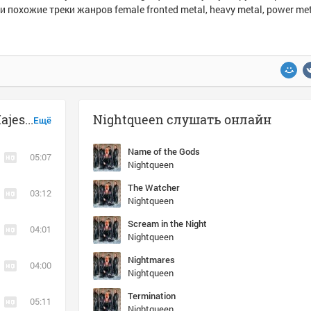
и похожие треки жанров female fronted metal, heavy metal, power met
Музыка похожая на Nightqueen - Majesty
Nightqueen слушать онлайн
Ещё
Name of the Gods
05:07
Nightqueen
The Watcher
03:12
Nightqueen
Scream in the Night
04:01
Nightqueen
Nightmares
04:00
Nightqueen
Termination
05:11
Nightqueen