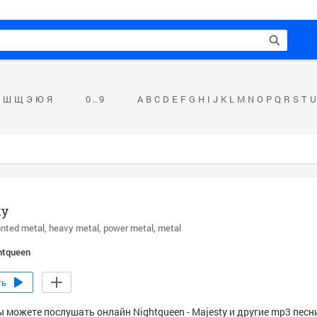
Ш
Щ
Э
Ю
Я
0 .. 9
A
B
C
D
E
F
G
H
I
J
K
L
M
N
O
P
Q
R
S
T
U
ty
onted metal
heavy metal
power metal
metal
htqueen
ть
ы можете послушать онлайн Nightqueen - Majesty и другие mp3 песн