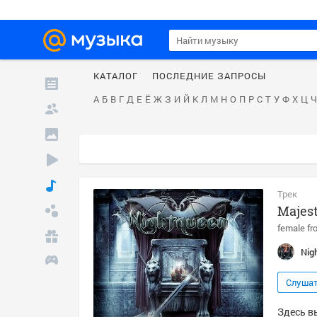
КАТАЛОГ
ПОСЛЕДНИЕ ЗАПРОСЫ
А
Б
В
Г
Д
Е
Ё
Ж
З
И
Й
К
Л
М
Н
О
П
Р
С
Т
У
Ф
Х
Ц
Ч
Трек
Majes
female fr
Nig
Слуша
Здесь в