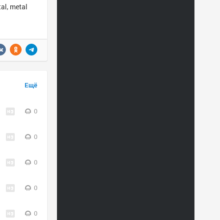
al, metal
Ещё
0
0
0
0
0