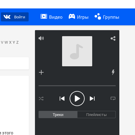
Видео
Игры
Группы
Войти
V
W
X
Y
Z
Треки
Плейлисты
и этого