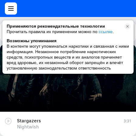
Применяются рекомендательные технологии
Прочитать правила их применении можно по
Каталог
Рекомендации
ссылке
.
Возможны упоминания
В контенте могут упоминаться наркотики и связанная с ними
информация. Незаконное потребление наркотических
Stargazers
средств, психотропных веществ и их аналогов причиняет
вред здоровью, их незаконный оборот запрещён и влечёт
Nightwish
установленную законодательством ответственность
Stargazers
3:31
Nightwish