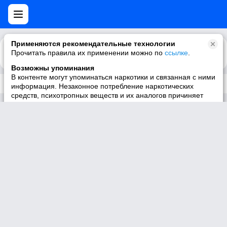
Применяются рекомендательные технологии
Прочитать правила их применении можно по
Каталог
Рекомендации
ссылке
.
Возможны упоминания
В контенте могут упоминаться наркотики и связанная с ними
Трек не существует
информация. Незаконное потребление наркотических
средств, психотропных веществ и их аналогов причиняет
вред здоровью, их незаконный оборот запрещён и влечёт
установленную законодательством ответственность