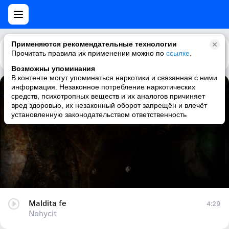
Применяются рекомендательные технологии
Прочитать правила их применении можно по
Каталог
Рекомендации
ссылке
.
Возможны упоминания
В контенте могут упоминаться наркотики и связанная с ними
информация. Незаконное потребление наркотических
Maldita fe
средств, психотропных веществ и их аналогов причиняет
вред здоровью, их незаконный оборот запрещён и влечёт
Nohycit
установленную законодательством ответственность
Maldita fe
4:29
Nohycit