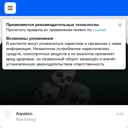
Применяются рекомендательные технологии
Прочитать правила их применении можно по
Каталог
Рекомендации
ссылке
.
Возможны упоминания
В контенте могут упоминаться наркотики и связанная с ними
информация. Незаконное потребление наркотических
Awaken
средств, психотропных веществ и их аналогов причиняет
вред здоровью, их незаконный оборот запрещён и влечёт
Nordvargr
установленную законодательством ответственность
Awaken
4:24
Nordvargr