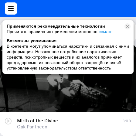
Применяются рекомендательные технологии
Прочитать правила их применении можно по
Каталог
Рекомендации
ссылке
.
Возможны упоминания
В контенте могут упоминаться наркотики и связанная с ними
информация. Незаконное потребление наркотических
Mirth of the Divine
средств, психотропных веществ и их аналогов причиняет
вред здоровью, их незаконный оборот запрещён и влечёт
Oak Pantheon
установленную законодательством ответственность
Mirth of the Divine
3:08
Oak Pantheon