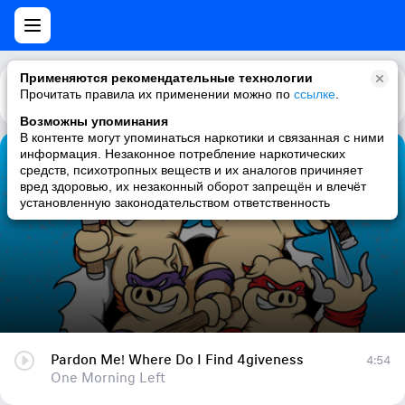
Применяются рекомендательные технологии
Прочитать правила их применении можно по
Каталог
Рекомендации
ссылке
.
Возможны упоминания
В контенте могут упоминаться наркотики и связанная с ними
информация. Незаконное потребление наркотических
Pardon Me! Where Do I Find 4giveness
средств, психотропных веществ и их аналогов причиняет
вред здоровью, их незаконный оборот запрещён и влечёт
One Morning Left
установленную законодательством ответственность
Pardon Me! Where Do I Find 4giveness
4:54
One Morning Left