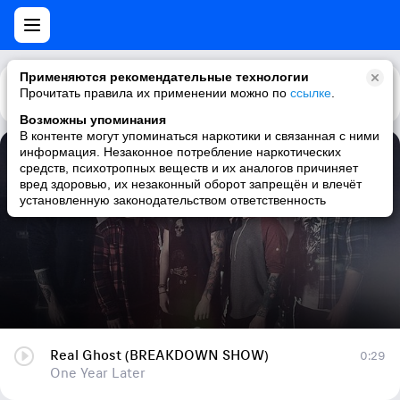
Применяются рекомендательные технологии
Прочитать правила их применении можно по
Каталог
Рекомендации
ссылке
.
Возможны упоминания
В контенте могут упоминаться наркотики и связанная с ними
информация. Незаконное потребление наркотических
Real Ghost (BREAKDOWN SHOW)
средств, психотропных веществ и их аналогов причиняет
вред здоровью, их незаконный оборот запрещён и влечёт
One Year Later
установленную законодательством ответственность
Real Ghost (BREAKDOWN SHOW)
0:29
One Year Later