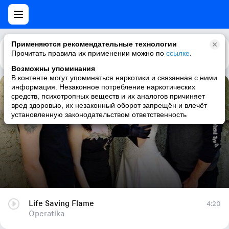
Применяются рекомендательные технологии
Прочитать правила их применении можно по
Каталог
Рекомендации
ссылке
.
Возможны упоминания
В контенте могут упоминаться наркотики и связанная с ними
информация. Незаконное потребление наркотических
Life Saving Flame
средств, психотропных веществ и их аналогов причиняет
вред здоровью, их незаконный оборот запрещён и влечёт
Operatika
установленную законодательством ответственность
Life Saving Flame
4:20
Operatika