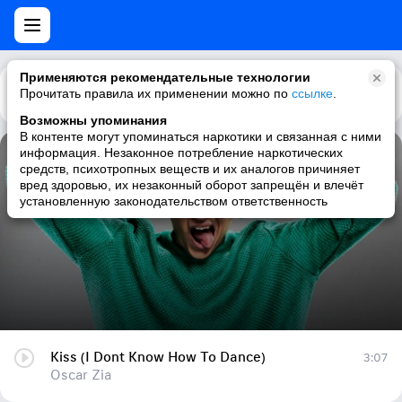
Применяются рекомендательные технологии
Прочитать правила их применении можно по
Каталог
Рекомендации
ссылке
.
Возможны упоминания
В контенте могут упоминаться наркотики и связанная с ними
информация. Незаконное потребление наркотических
Kiss (I Dont Know How To Dance)
средств, психотропных веществ и их аналогов причиняет
вред здоровью, их незаконный оборот запрещён и влечёт
Oscar Zia
установленную законодательством ответственность
Kiss (I Dont Know How To Dance)
3:07
Oscar Zia