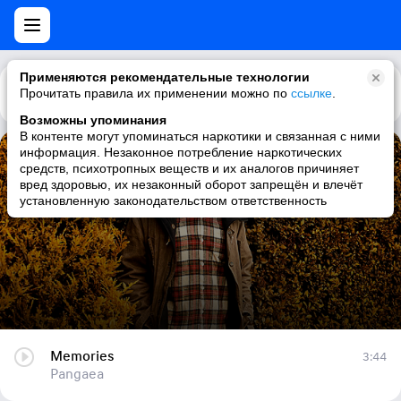
Применяются рекомендательные технологии
Прочитать правила их применении можно по
Каталог
Рекомендации
ссылке
.
Возможны упоминания
В контенте могут упоминаться наркотики и связанная с ними
информация. Незаконное потребление наркотических
Memories
средств, психотропных веществ и их аналогов причиняет
вред здоровью, их незаконный оборот запрещён и влечёт
Pangaea
установленную законодательством ответственность
Memories
3:44
Pangaea