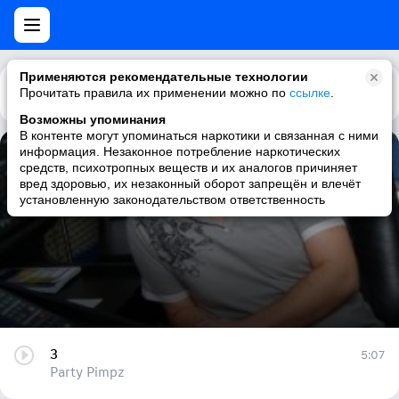
Применяются рекомендательные технологии
Прочитать правила их применении можно по
Каталог
Рекомендации
ссылке
.
Возможны упоминания
В контенте могут упоминаться наркотики и связанная с ними
информация. Незаконное потребление наркотических
3
средств, психотропных веществ и их аналогов причиняет
вред здоровью, их незаконный оборот запрещён и влечёт
Party Pimpz
установленную законодательством ответственность
3
5:07
Party Pimpz