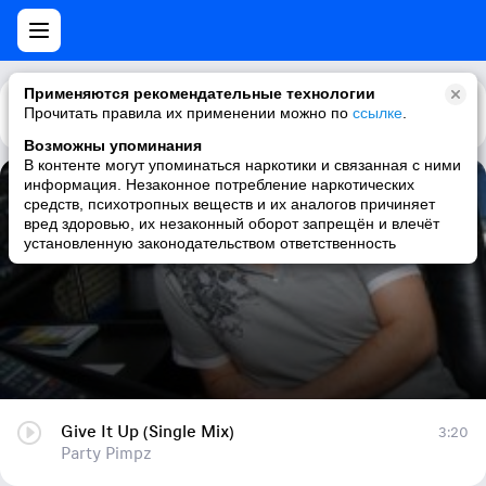
Применяются рекомендательные технологии
Прочитать правила их применении можно по
Каталог
Рекомендации
ссылке
.
Возможны упоминания
В контенте могут упоминаться наркотики и связанная с ними
информация. Незаконное потребление наркотических
Give It Up (Single Mix)
средств, психотропных веществ и их аналогов причиняет
вред здоровью, их незаконный оборот запрещён и влечёт
Party Pimpz
установленную законодательством ответственность
Give It Up (Single Mix)
3:20
Party Pimpz