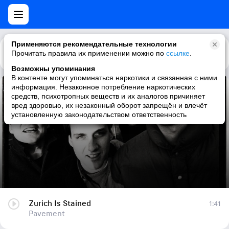
Применяются рекомендательные технологии
Прочитать правила их применении можно по
Каталог
Рекомендации
ссылке
.
Возможны упоминания
В контенте могут упоминаться наркотики и связанная с ними
информация. Незаконное потребление наркотических
Zurich Is Stained
средств, психотропных веществ и их аналогов причиняет
вред здоровью, их незаконный оборот запрещён и влечёт
Pavement
установленную законодательством ответственность
Zurich Is Stained
1:41
Pavement