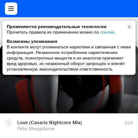
Применяются рекомендательные технологии
Прочитать правила их применении можно по
Каталог
Рекомендации
ссылке
.
Возможны упоминания
В контенте могут упоминаться наркотики и связанная с ними
информация. Незаконное потребление наркотических
Love (Casaris Nightcore Mix)
средств, психотропных веществ и их аналогов причиняет
вред здоровью, их незаконный оборот запрещён и влечёт
Pete Sheppibone
установленную законодательством ответственность
Love (Casaris Nightcore Mix)
2:23
Pete Sheppibone