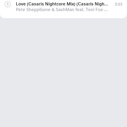
Love (Casaris Nightcore Mix) (Casaris Nightcore Mix)
2:23
Pete Sheppibone & SashMan feat. Toni Fox feat. Toni Fox