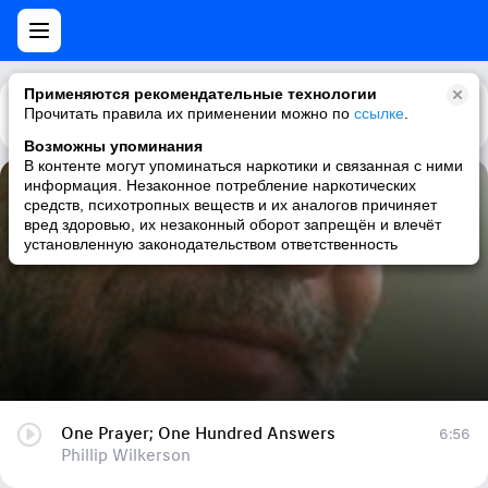
Применяются рекомендательные технологии
Прочитать правила их применении можно по
Каталог
Рекомендации
ссылке
.
Возможны упоминания
В контенте могут упоминаться наркотики и связанная с ними
информация. Незаконное потребление наркотических
One Prayer; One Hundred Answers
средств, психотропных веществ и их аналогов причиняет
вред здоровью, их незаконный оборот запрещён и влечёт
Phillip Wilkerson
установленную законодательством ответственность
One Prayer; One Hundred Answers
6:56
Phillip Wilkerson