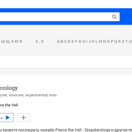
Ш
Щ
Э
Ю
Я
0 .. 9
A
B
C
D
E
F
G
H
I
J
K
L
M
N
O
P
Q
R
S
T
U
erology
core
emocore
experimental
emo
ce the Veil
ть
 можете послушать онлайн Pierce the Veil - Disasterology и другие 