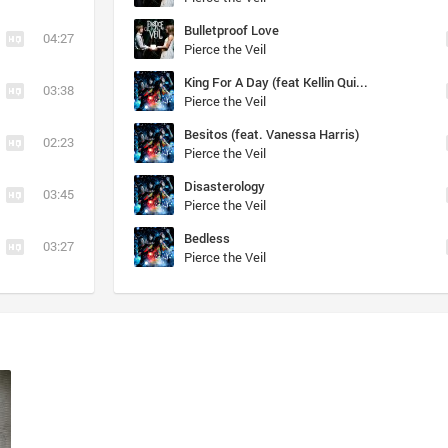
Bulletproof Love
04:27
Pierce the Veil
King For A Day (feat Kellin Quinn)
03:38
Pierce the Veil
Besitos (feat. Vanessa Harris)
02:23
Pierce the Veil
Disasterology
03:45
Pierce the Veil
Bedless
03:27
Pierce the Veil