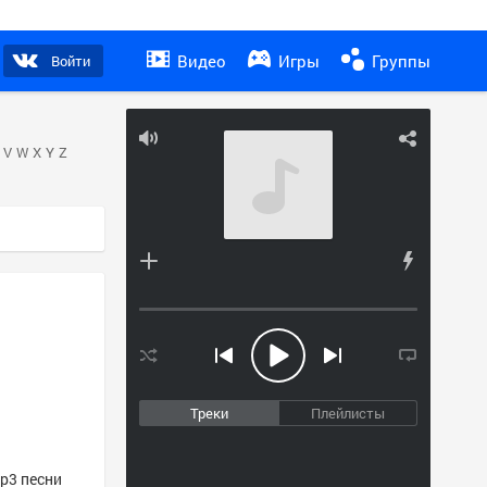
Видео
Игры
Группы
Войти
V
W
X
Y
Z
Треки
Плейлисты
mp3 песни