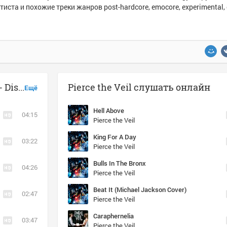
тиста и похожие треки жанров post-hardcore, emocore, experimental,
Музыка похожая на Pierce the Veil - Disasterology
Pierce the Veil слушать онлайн
Ещё
Hell Above
04:15
Pierce the Veil
King For A Day
03:22
Pierce the Veil
Bulls In The Bronx
04:26
Pierce the Veil
Beat It (Michael Jackson Cover)
02:47
Pierce the Veil
Caraphernelia
03:47
Pierce the Veil