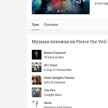
этого ар
212
Трек
Похожие
Bones Exposed
Of Mice & Men
All I Want
A Day to Remember
Clush (Knights Remix)
Isles & Glaciers
The Fire
Tonight Alive
Alone
Sleeping with Sirens