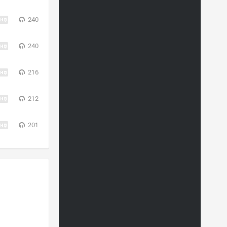
240
240
216
212
201