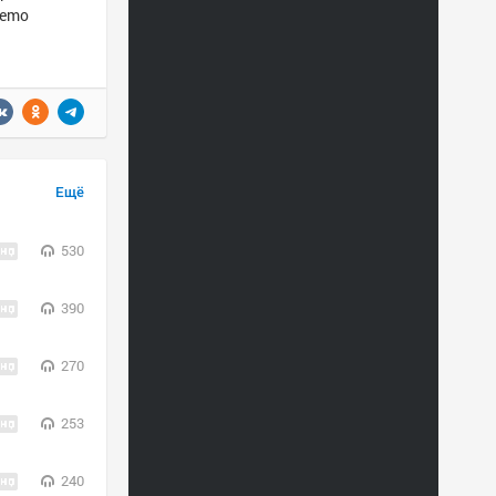
 emo
Ещё
530
390
270
253
240