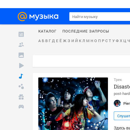
КАТАЛОГ
ПОСЛЕДНИЕ ЗАПРОСЫ
А
Б
В
Г
Д
Е
Ё
Ж
З
И
Й
К
Л
М
Н
О
П
Р
С
Т
У
Ф
Х
Ц
Ч
Трек
Disast
post-hard
Pier
Слуша
Здесь вы