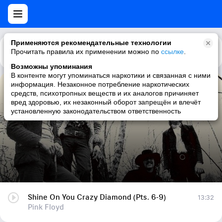
Применяются рекомендательные технологии
Прочитать правила их применении можно по
Каталог
Рекомендации
ссылке
.
Возможны упоминания
В контенте могут упоминаться наркотики и связанная с ними
информация. Незаконное потребление наркотических
Shine On You Crazy Diamond (Pts. 6-9)
средств, психотропных веществ и их аналогов причиняет
вред здоровью, их незаконный оборот запрещён и влечёт
Pink Floyd
установленную законодательством ответственность
Shine On You Crazy Diamond (Pts. 6-9)
13:32
Pink Floyd