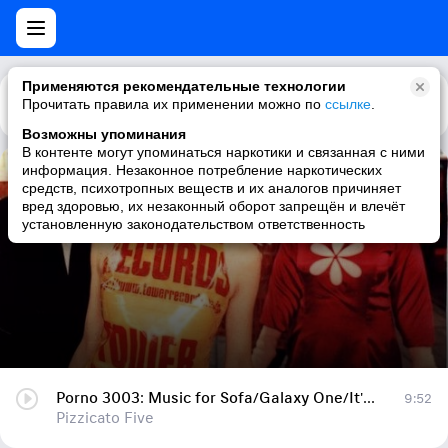
Применяются рекомендательные технологии
Прочитать правила их применении можно по
Каталог
Рекомендации
ссылке
.
Возможны упоминания
В контенте могут упоминаться наркотики и связанная с ними
информация. Незаконное потребление наркотических
Porno 3003: Music for Sofa/Galaxy One/It's All Too Beautiful
средств, психотропных веществ и их аналогов причиняет
вред здоровью, их незаконный оборот запрещён и влечёт
Pizzicato Five
установленную законодательством ответственность
Porno 3003: Music for Sofa/Galaxy One/It's All Too Beautiful
9:52
Pizzicato Five