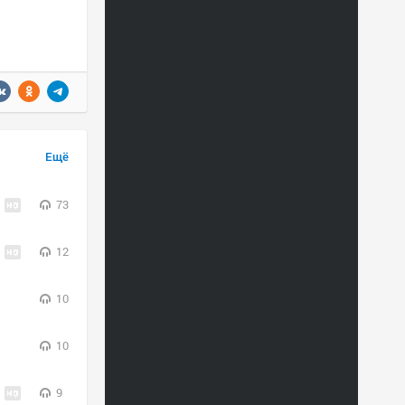
Ещё
73
12
10
10
9