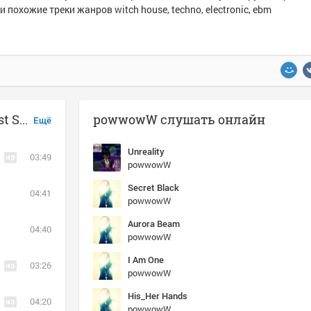
и похожие треки жанров witch house, techno, electronic, ebm
Музыка похожая на powwowW - Just Say It
powwowW слушать онлайн
Ещё
Unreality
03:49
powwowW
Secret Black
04:41
powwowW
Aurora Beam
04:40
powwowW
I Am One
03:26
powwowW
His_Her Hands
04:20
powwowW