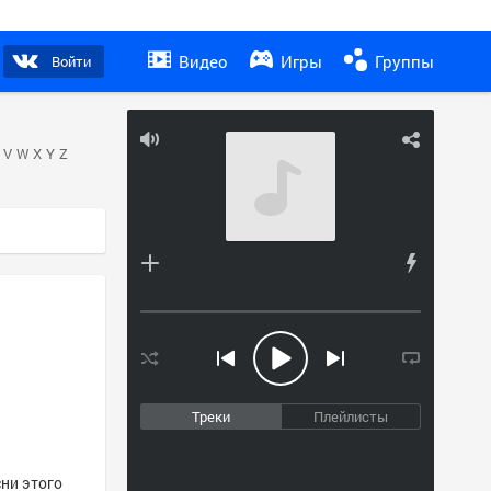
Видео
Игры
Группы
Войти
V
W
X
Y
Z
Треки
Плейлисты
сни этого