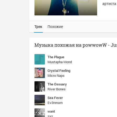
артиста 
3
Трек
Похожие
The Plague
Mustapha Mond
Crystal Feeling
Micro Naps
The Ossuary
River Bones
Sea Fever
Ev3nmorn
want
zxz