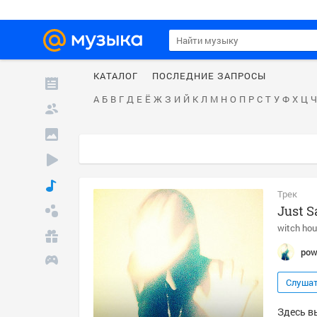
КАТАЛОГ
ПОСЛЕДНИЕ ЗАПРОСЫ
А
Б
В
Г
Д
Е
Ё
Ж
З
И
Й
К
Л
М
Н
О
П
Р
С
Т
У
Ф
Х
Ц
Ч
Трек
Just S
witch ho
po
Слуша
Здесь в