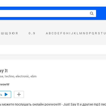
Ш
Щ
Э
Ю
Я
0 .. 9
A
B
C
D
E
F
G
H
I
J
K
L
M
N
O
P
Q
R
S
T
U
ay It
use
techno
electronic
ebm
wwowW
ть
ы можете послушать онлайн powwowW - Just Say It и другие mp3 пе