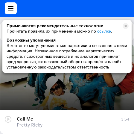
Применяются рекомендательные технологии
Прочитать правила их применении можно по
Каталог
Рекомендации
ссылке
.
Возможны упоминания
В контенте могут упоминаться наркотики и связанная с ними
информация. Незаконное потребление наркотических
Call Me
средств, психотропных веществ и их аналогов причиняет
вред здоровью, их незаконный оборот запрещён и влечёт
Pretty Ricky
установленную законодательством ответственность
Call Me
3:54
Pretty Ricky