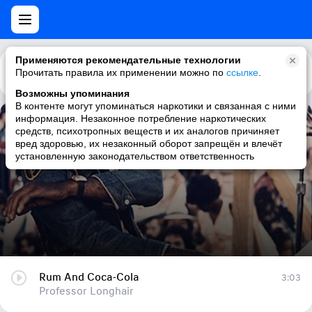
Применяются рекомендательные технологии
Прочитать правила их применении можно по
Каталог
Рекомендации
ссылке
.
Возможны упоминания
В контенте могут упоминаться наркотики и связанная с ними
информация. Незаконное потребление наркотических
Rum And Coca-Cola
средств, психотропных веществ и их аналогов причиняет
вред здоровью, их незаконный оборот запрещён и влечёт
Professor Longhair
установленную законодательством ответственность
Rum And Coca-Cola
3:03
Professor Longhair