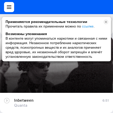
Применяются рекомендательные технологии
Прочитать правила их применении можно по
Каталог
Рекомендации
ссылке
.
Возможны упоминания
В контенте могут упоминаться наркотики и связанная с ними
информация. Незаконное потребление наркотических
Inbetween
средств, психотропных веществ и их аналогов причиняет
вред здоровью, их незаконный оборот запрещён и влечёт
Quanta
установленную законодательством ответственность
Inbetween
6:51
Quanta