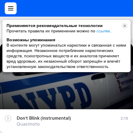
Применяются рекомендательные технологии
Прочитать правила их применении можно по
Каталог
Рекомендации
ссылке
.
Возможны упоминания
В контенте могут упоминаться наркотики и связанная с ними
информация. Незаконное потребление наркотических
Don't Blink (instrumental)
средств, психотропных веществ и их аналогов причиняет
вред здоровью, их незаконный оборот запрещён и влечёт
Quasimoto
установленную законодательством ответственность
Don't Blink (instrumental)
2:19
Quasimoto