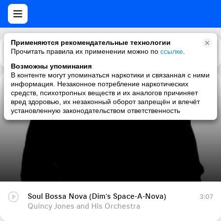
Применяются рекомендательные технологии
Прочитать правила их применении можно по
Каталог
Рекомендации
ссылке
.
Возможны упоминания
В контенте могут упоминаться наркотики и связанная с ними
информация. Незаконное потребление наркотических
Soul Bossa Nova (Dim's Space-A-Nova)
средств, психотропных веществ и их аналогов причиняет
вред здоровью, их незаконный оборот запрещён и влечёт
Quincy Jones and His Orchestra
установленную законодательством ответственность
Soul Bossa Nova (Dim's Space-A-Nova)
3:07
Quincy Jones and His Orchestra