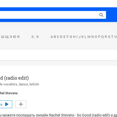
Ш
Щ
Э
Ю
Я
0 .. 9
A
B
C
D
E
F
G
H
I
J
K
L
M
N
O
P
Q
R
S
T
U
d (radio edit)
le vocalists
dance
british
hel Stevens
ть
 можете послушать онлайн Rachel Stevens - So Good (radio edit) и 