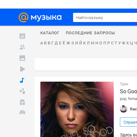
КАТАЛОГ
ПОСЛЕДНИЕ ЗАПРОСЫ
А
Б
В
Г
Д
Е
Ё
Ж
З
И
Й
К
Л
М
Н
О
П
Р
С
Т
У
Ф
Х
Ц
Ч
Трек
So Goo
pop
fema
Rac
Слуша
Здесь вы