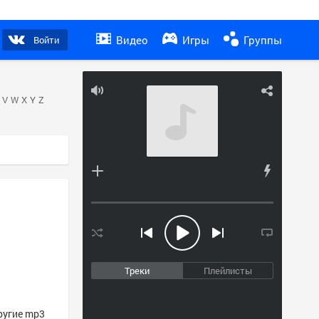
Видео
Игры
Группы
Войти
V
W
X
Y
Z
Треки
Плейлисты
другие mp3