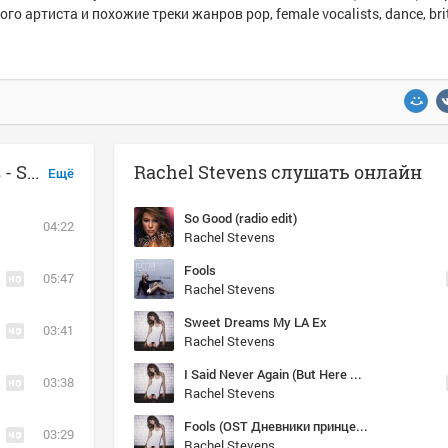
ого артиста и похожие треки жанров pop, female vocalists, dance, bri
Музыка похожая на Rachel Stevens - So Good (radio edit)
Rachel Stevens слушать онлайн
Ещё
So Good (radio edit)
04:22
Rachel Stevens
Fools
05:47
Rachel Stevens
Sweet Dreams My LA Ex
03:41
Rachel Stevens
I Said Never Again (But Here We Are) (extended mix)
03:38
Rachel Stevens
Fools (OST Дневники принцессы 2: Как стать королевой/ The Princess Diaries 2: Royal Engagement)
03:29
Rachel Stevens