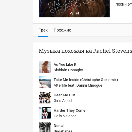
песни эт
163
Трек
Похожие
As You Like It
Siobhán Donaghy
Take Me Inside (Christophe Goze mix)
Afterlife feat. Dannii Minogue
Hear Me Out
Girls Aloud
Harder They Come
Holly Valance
Denial
Sugababes