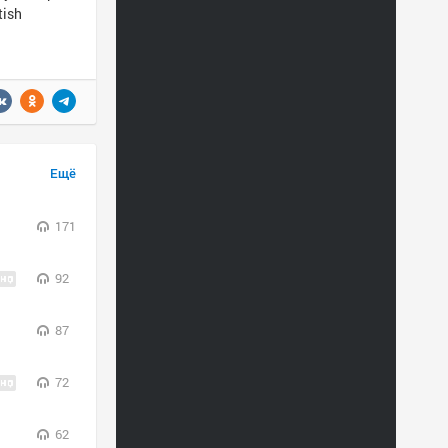
tish
Ещё
171
92
87
72
62