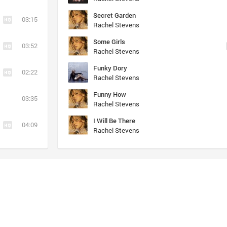
Secret Garden
03:15
Rachel Stevens
Some Girls
03:52
Rachel Stevens
Funky Dory
02:22
Rachel Stevens
Funny How
03:35
Rachel Stevens
I Will Be There
04:09
Rachel Stevens