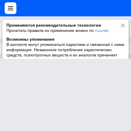
Применяются рекомендательные технологии
Прочитать правила их применении можно по
Каталог
Рекомендации
ссылке
.
Возможны упоминания
В контенте могут упоминаться наркотики и связанная с ними
Трек не существует
информация. Незаконное потребление наркотических
средств, психотропных веществ и их аналогов причиняет
вред здоровью, их незаконный оборот запрещён и влечёт
установленную законодательством ответственность