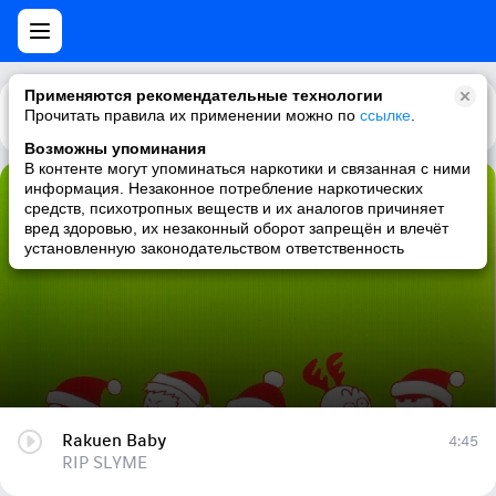
Применяются рекомендательные технологии
Прочитать правила их применении можно по
Каталог
Рекомендации
ссылке
.
Возможны упоминания
В контенте могут упоминаться наркотики и связанная с ними
информация. Незаконное потребление наркотических
Rakuen Baby
средств, психотропных веществ и их аналогов причиняет
вред здоровью, их незаконный оборот запрещён и влечёт
RIP SLYME
установленную законодательством ответственность
Rakuen Baby
4:45
RIP SLYME