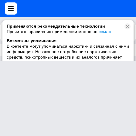
Применяются рекомендательные технологии
Прочитать правила их применении можно по
Каталог
Рекомендации
ссылке
.
Возможны упоминания
В контенте могут упоминаться наркотики и связанная с ними
Трек не существует
информация. Незаконное потребление наркотических
средств, психотропных веществ и их аналогов причиняет
вред здоровью, их незаконный оборот запрещён и влечёт
установленную законодательством ответственность