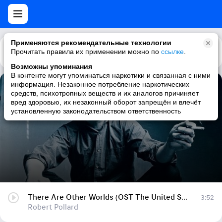
Применяются рекомендательные технологии
Прочитать правила их применении можно по
Каталог
Рекомендации
ссылке
.
Возможны упоминания
В контенте могут упоминаться наркотики и связанная с ними
информация. Незаконное потребление наркотических
There Are Other Worlds (OST The United States of Leland)
средств, психотропных веществ и их аналогов причиняет
вред здоровью, их незаконный оборот запрещён и влечёт
Robert Pollard
установленную законодательством ответственность
There Are Other Worlds (OST The United States of Leland)
3:52
Robert Pollard