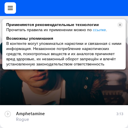
Применяются рекомендательные технологии
Прочитать правила их применении можно по
Каталог
Рекомендации
ссылке
.
Возможны упоминания
В контенте могут упоминаться наркотики и связанная с ними
информация. Незаконное потребление наркотических
Amphetamine
средств, психотропных веществ и их аналогов причиняет
вред здоровью, их незаконный оборот запрещён и влечёт
Rogue
установленную законодательством ответственность
Amphetamine
3:13
Rogue