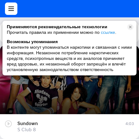
Применяются рекомендательные технологии
Прочитать правила их применении можно по
Каталог
Рекомендации
ссылке
.
Возможны упоминания
В контенте могут упоминаться наркотики и связанная с ними
информация. Незаконное потребление наркотических
Sundown
средств, психотропных веществ и их аналогов причиняет
вред здоровью, их незаконный оборот запрещён и влечёт
S Club 8
установленную законодательством ответственность
Sundown
4:03
S Club 8