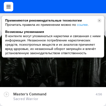
Применяются рекомендательные технологии
Прочитать правила их применении можно по
Каталог
Рекомендации
ссылке
.
Возможны упоминания
В контенте могут упоминаться наркотики и связанная с ними
информация. Незаконное потребление наркотических
Master's Command
средств, психотропных веществ и их аналогов причиняет
вред здоровью, их незаконный оборот запрещён и влечёт
Sacred Warrior
установленную законодательством ответственность
Master's Command
4:56
Sacred Warrior