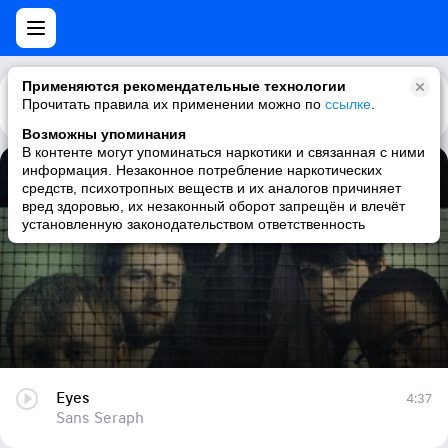
Применяются рекомендательные технологии
Прочитать правила их применении можно по
Каталог
Рекомендации
ссылке
.
Возможны упоминания
В контенте могут упоминаться наркотики и связанная с ними
информация. Незаконное потребление наркотических
Eyes
средств, психотропных веществ и их аналогов причиняет
вред здоровью, их незаконный оборот запрещён и влечёт
Sans Seraph
установленную законодательством ответственность
Eyes
4:37
Sans Seraph