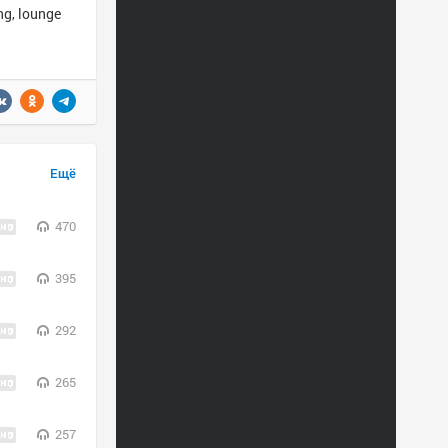
g, lounge
Ещё
470
395
292
265
257