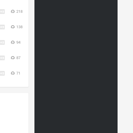
218
138
94
87
71