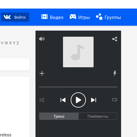
Видео
Игры
Группы
Войти
V
W
X
Y
Z
Треки
Плейлисты
reless