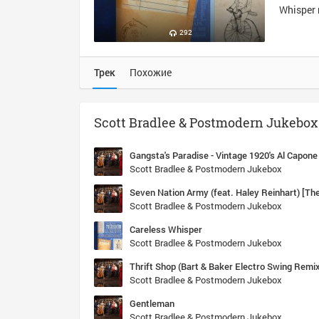
Whisper 
292
Трек
Похожие
Scott Bradlee & Postmodern Jukebo
Gangsta's Paradise - Vintage 1920's Al Capone
Scott Bradlee & Postmodern Jukebox
Seven Nation Army (feat. Haley Reinhart) [The
Scott Bradlee & Postmodern Jukebox
Careless Whisper
Scott Bradlee & Postmodern Jukebox
Thrift Shop (Bart & Baker Electro Swing Remi
Scott Bradlee & Postmodern Jukebox
Gentleman
Scott Bradlee & Postmodern Jukebox