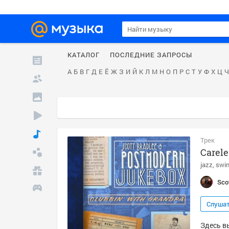
КАТАЛОГ
ПОСЛЕДНИЕ ЗАПРОСЫ
А
Б
В
Г
Д
Е
Ё
Ж
З
И
Й
К
Л
М
Н
О
П
Р
С
Т
У
Ф
Х
Ц
Ч
Трек
Carele
jazz
swi
Sco
Слуша
Здесь вы