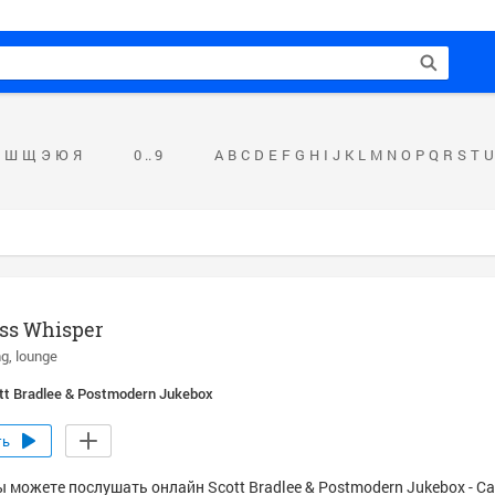
Ш
Щ
Э
Ю
Я
0 .. 9
A
B
C
D
E
F
G
H
I
J
K
L
M
N
O
P
Q
R
S
T
U
ss Whisper
ng
lounge
tt Bradlee & Postmodern Jukebox
ть
 можете послушать онлайн Scott Bradlee & Postmodern Jukebox - Ca