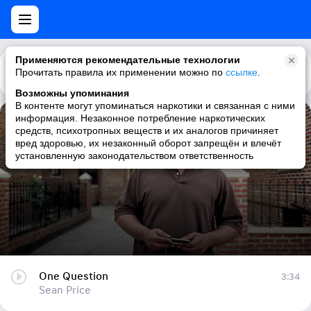
Применяются рекомендательные технологии
Прочитать правила их применении можно по
Каталог
Рекомендации
ссылке
.
Возможны упоминания
В контенте могут упоминаться наркотики и связанная с ними
информация. Незаконное потребление наркотических
One Question
средств, психотропных веществ и их аналогов причиняет
вред здоровью, их незаконный оборот запрещён и влечёт
Sean Price
установленную законодательством ответственность
One Question
3:34
Sean Price