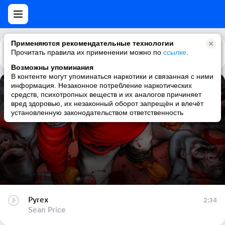
Применяются рекомендательные технологии
Прочитать правила их применении можно по
Каталог
Рекомендации
ссылке
.
Возможны упоминания
В контенте могут упоминаться наркотики и связанная с ними
информация. Незаконное потребление наркотических
Pyrex
средств, психотропных веществ и их аналогов причиняет
вред здоровью, их незаконный оборот запрещён и влечёт
Sean Price
установленную законодательством ответственность
Pyrex
2:34
Sean Price